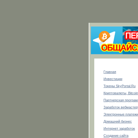
Главная
Инвестиции
Токены SkyPortal.Ru
Криптовалюты, Bitcoin
Партнерская програ
Заработок вебмастер
Электронные платеж
Домашний бизнес
Интернет заработок
Создание сайта