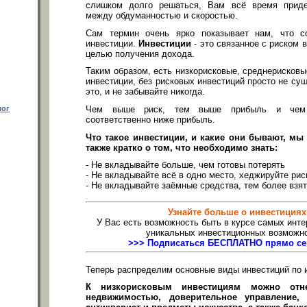
слишком долго решаться, Вам всё время приде
между обдуманностью и скоростью.
Сам термин очень ярко показывает нам, что с
инвестиции.
Инвестиции
- это связанное с риском 
целью получения дохода.
Таким образом, есть низкорисковые, среднерисков
инвестиции, без рисковых инвестиций просто не су
это, и не забывайте никогда.
Чем выше риск, тем выше прибыль и чем
лог
соответственно ниже прибыль.
Что такое инвестиции, и какие они бывают, мы 
также кратко о том, что необходимо знать:
- Не вкладывайте больше, чем готовы потерять
- Не вкладывайте всё в одно место, хеджируйте рис
- Не вкладывайте заёмные средства, тем более взят
Узнайте больше о инвестициях
У Вас есть возможность быть в курсе самых инте
уникальных инвестиционных возможно
>>> Подписаться БЕСПЛАТНО прямо се
Теперь распределим основные виды инвестиций по и
К низкорисковым инвестициям можно отн
недвижимостью, доверительное управление,