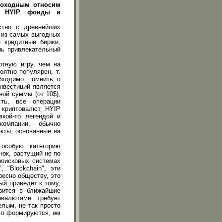
доходным относим
ц, HYIP фонды и
стно с древнейших
н из самых выгодных
н кредитные биржи,
нь привлекательный
тную игру, чем на
оятно популярен, т.
бходимо помнить о
нвестиций является
ной суммы (от 10$),
ть, все операции
 криптовалют, HYIP
кой-то легендой и
компании, обычно
кты, основанные на
особую категорию
нок, растущий не по
поисковых системах
, "Blockchain", эти
ресно обществу, это
й приведёт к тому,
вится в ближайшие
овалютами требует
лым, не так просто
ко формируются, им