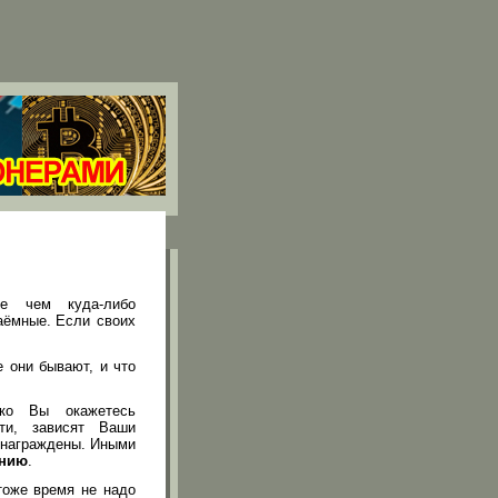
е чем куда-либо
аёмные.
Если своих
е они бывают, и что
ко Вы окажетесь
сти, зависят Ваши
ознаграждены. Иными
анию
.
тоже время не надо