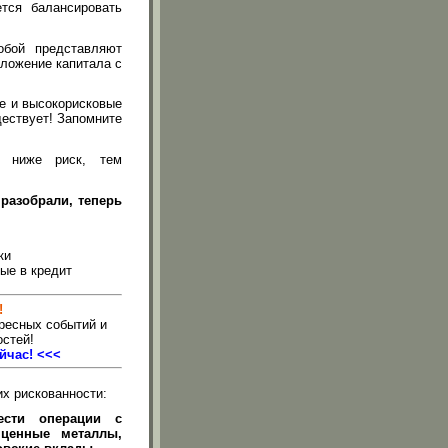
тся балансировать
обой представляют
вложение капитала с
ые и высокорисковые
ществует! Запомните
 ниже риск, тем
разобрали, теперь
ки
ые в кредит
!
ресных событий и
стей!
йчас! <<<
х рискованности:
ести операции с
 ценные металлы,