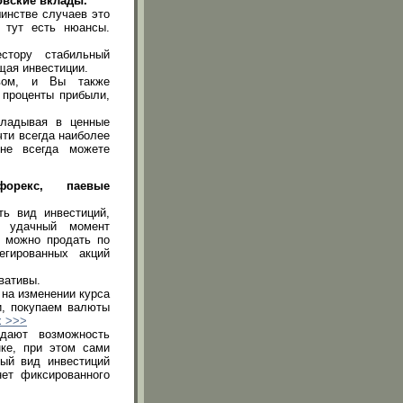
овские вклады.
шинстве случаев это
 тут есть нюансы.
естору стабильный
щая инвестиции.
твом, и Вы также
 проценты прибыли,
кладывая в ценные
чти всегда наиболее
не всегда можете
орекс, паевые
ь вид инвестиций,
 удачный момент
 можно продать по
егированных акций
вативы.
 на изменении курса
и, покупаем валюты
x >>>
дают возможность
ке, при этом сами
ный вид инвестиций
ет фиксированного