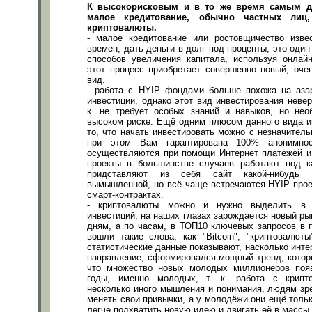
К высокорисковым и в то же время самым 
малое кредитование, обычно частных ли
криптовалюты.
- малое кредитование или ростовщичество изве
времен, дать деньги в долг под проценты, это оди
способов увеличения капитала, используя онлай
этот процесс приобретает совершенно новый, оче
вид.
- работа с HYIP фондами больше похожа на азар
инвестиции, однако этот вид инвестирования невер
к. не требует особых знаний и навыков, но нео
высоком риске. Ещё одним плюсом данного вида и
то, что начать инвестировать можно с незначитель
при этом Вам гарантирована 100% анонимнос
осуществляются при помощи Интернет платежей и
проекты в большинстве случаев работают под ка
придставляют из себя сайт какой-нибудь 
вымышленной, но всё чаще встречаются HYIP прое
смарт-контрактах.
- криптовалюты можно и нужно выделить в 
инвестиций, на наших глазах зарождается новый ры
дням, а по часам, в ТОП10 ключевых запросов в 
вошли такие слова, как "Bitcoin", "криптовалюты"
статистические данные показывают, насколько инте
направление, сформировался мощный тренд, которы
что множество новых молодых миллионеров поя
годы, именно молодых, т. к. работа с крипт
несколько иного мышления и понимания, людям зре
менять свои привычки, а у молодёжи они ещё толь
легче подхватить новую идею и двигать её в массы