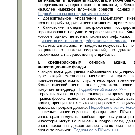
антиквариат и предметы искусства, а также банк
- недвижимость редко теряет в стоимости, в боль
наиболее надёжное вложение средств, однако и
Подробнее о рынке недвижимости >>>
- доверительное управление гарантирует инв
процент прибыли, риски несет компания, привлекаю
- банковские вклады застрахованы государс
гарантированно получаете заранее известные Вам
которые, однако, не всегда покрывают инфляцию.
-
инвестиции в золото
,
сбережение в золоте
, в
металлы, антиквариат и предметы искусства Вы по
защищены от потери сбережений, но далеко 
рассчитывать на существенную прибыль.
К среднерисковым относим акции, ф
инвестиционные фонды.
- акции всем доступный набирающий популярност
курс акций ежедневно меняется и купив в
подешевевшую акцию, спустя некоторое время её
более высокой цене, также держатель привил
получает дивиденды.
Подробнее об акциях >>>
- срочный рынок: опционы, фьючерсы и прочие дери
- рынок форекс позволяет инвесторам зарабатывать
валют, принцип тот же что и при работе с акциям
дешевле, продаем дороже.
Подробнее о рынке Fore
- паевые инвестиционные фонды или ПИФы 
инвесторам получать прибыль при растущем рын
инвесторы могут не вникать в подробности, дан
очень похож на доверительное управление, но н
процента прибыли.
Подробнее о ПИФах >>>